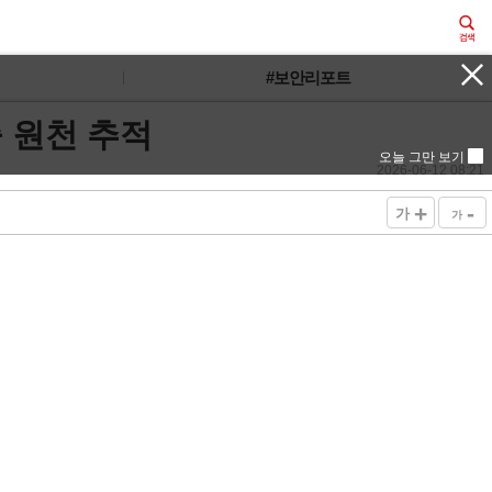
#보안리포트
유출 원천 추적
오늘 그만 보기
2026-06-12 08:21
+
-
가
가