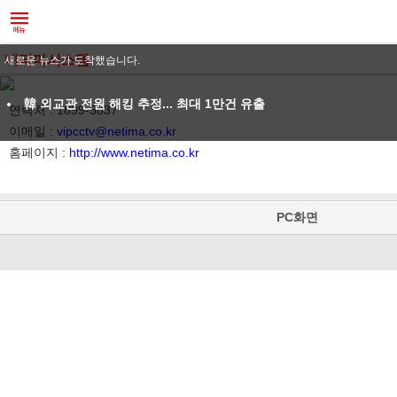
네티마시스템
새로운 뉴스가 도착했습니다.
韓 외교관 전원 해킹 추정... 최대 1만건 유출
연락처 : 1899-5837
이메일 :
vipcctv@netima.co.kr
홈페이지 :
http://www.netima.co.kr
PC화면