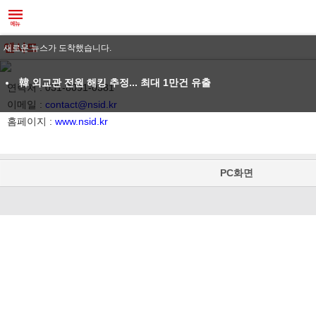
엔시드
새로운 뉴스가 도착했습니다.
韓 외교관 전원 해킹 추정... 최대 1만건 유출
연락처 : 031-8091-0381
이메일 :
contact@nsid.kr
홈페이지 :
www.nsid.kr
PC화면