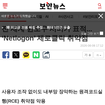
새로운 뉴스가 도착했습니다.
#전체기사
#피지컬ㆍAI
#사건사고
#보안리포트
전 세계 윈도우 서버가 표적...
韓 외교관 전원 해킹 추정... 최대 1만건 유출
오늘 그만 보기
‘Netlogon’ 제로클릭 취약점
2026-06-06 17:12
+
-
가
가
사용자 조작 없이도 내부망 장악하는 원격코드실
행(RCE) 취약점 악용