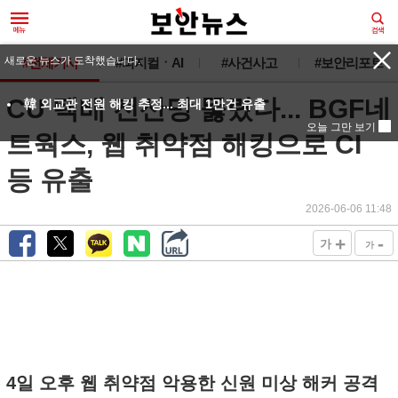
새로운 뉴스가 도착했습니다.
#전체기사
#피지컬ㆍAI
#사건사고
#보안리포트
CU 택배 전산망 뚫렸다... BGF네
韓 외교관 전원 해킹 추정... 최대 1만건 유출
오늘 그만 보기
트웍스, 웹 취약점 해킹으로 CI
등 유출
2026-06-06 11:48
+
-
가
가
4일 오후 웹 취약점 악용한 신원 미상 해커 공격