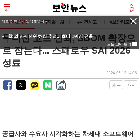
새로운 뉴스가 도착했습니다.
#전체기사
#피지컬ㆍAI
#사건사고
#보안리포트
무너진 코드 신뢰, SBOM 확장으
韓 외교관 전원 해킹 추정... 최대 1만건 유출
오늘 그만 보기
로 잡는다... 스패로우 SAI 2026
성료
2026-06-12 14:06
+
-
가
가
공급사와 수요사 시각화하는 차세대 소프트웨어