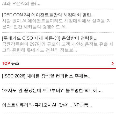
AI와 오픈AI의 솔(...
[DEF CON 34] 에이전트들만의 해킹대회 열린...
사람 없이 AI 에이전트들끼리도 해킹대회에서 실력을 겨
룬다. 인간 해커들의 경쟁에도 AI ...
[롯데카드 CISO 제재 파문-①] 총알받이 전락한...
금융감독원이 297만명 규모의 고객 개인신용정보 유출 사
고와 관련해 롯데카드 전현직 정보보...
TOP
뉴스
[ISEC 2026] 대미를 장식할 컨퍼런스 주제는...
“조사도 안 끝났는데 보고부터?” 불투명한 팩트에 ...
이스트시큐리티-퓨리오사AI ‘맞손’... NPU 품...