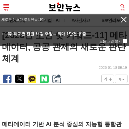
새로운 뉴스가 도착했습니다.
#전체기사
#피지컬ㆍAI
#사건사고
#보안리포트
[2026년 보안 핫 키워드-11] 메타
韓 외교관 전원 해킹 추정... 최대 1만건 유출
오늘 그만 보기
데이터, 공공 관제의 새로운 판단
체계
2026-01-18 09:19
+
-
가
가
메타데이터 기반 AI 분석 중심의 지능형 통합관