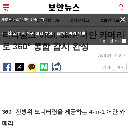
새로운 뉴스가 도착했습니다.
#전체기사
#피지컬ㆍAI
#사건사고
#보안리포트
티피링크 VIGI, 5MP 어안 카메라
韓 외교관 전원 해킹 추정... 최대 1만건 유출
오늘 그만 보기
로 360° 통합 감시 완성
2025-04-16 18:14
+
-
가
가
360° 전방위 모니터링을 제공하는 4-in-1 어안 카
메라