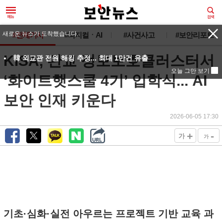
새로운 뉴스가 도착했습니다.
#전체기사
#피지컬ㆍAI
#사건사고
#보안리포트
KISA, 판교 정보보호클러스터서
韓 외교관 전원 해킹 추정... 최대 1만건 유출
오늘 그만 보기
‘화이트햇스쿨 4기’ 입학식... AI
보안 인재 키운다
2026-06-05 17:30
+
-
가
가
기초·심화·실전 아우르는 프로젝트 기반 교육 과