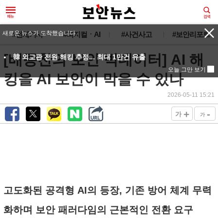
새로운 뉴스가 도착했습니다.
#전체기사
#피지컬ㆍAI
#사건사고
#보안리포트
[배종찬의 보안 빅데이터] AI 해
韓 외교관 전원 해킹 추정... 최대 1만건 유출
오늘 그만 보기
킹을 AI 보안이 막을 수 있나
2026-05-11 15:21
+
-
가
가
고도화된 공격형 AI의 등장, 기존 방어 체계 무력
화하며 보안 패러다임의 근본적인 전환 요구