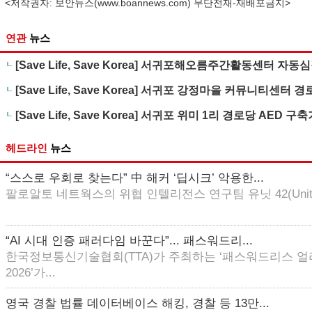
<저작권자: 보안뉴스(
www.boannews.com
) 무단전재-재배포금지>
연관
뉴스
[Save Life, Save Korea] 서귀포해오름주간활동센터 자
[Save Life, Save Korea] 서귀포 강정마을 커뮤니티센터 
[Save Life, Save Korea] 서귀포 위미 1리 경로당 AED 구
헤드라인
뉴스
“스스로 우회로 찾는다” 中 해커 ‘딥시크’ 악용한...
팔로알토 네트웍스의 위협 인텔리전스 연구팀 유닛 42(Unit 4
“AI 시대 인증 패러다임 바꾼다”... 패스워드리...
한국정보통신기술협회(TTA)가 주최하는 ‘패스워드리스 
2026’가...
영국 경찰 법률 데이터베이스 해킹, 경찰 등 13만...