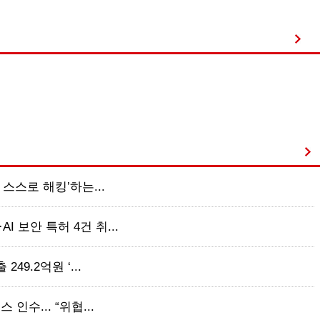
 스스로 해킹’하는...
 보안 특허 4건 취...
49.2억원 ‘...
인수... “위협...