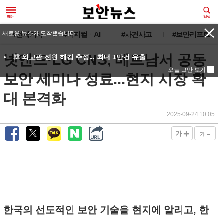
새로운 뉴스가 도착했습니다.
#전체기사
#피지컬ㆍAI
#사건사고
#보안리포트
넷앤드·LG CNS, 베트남서 공동
韓 외교관 전원 해킹 추정... 최대 1만건 유출
오늘 그만 보기
보안 세미나 성료...현지 시장 확
대 본격화
2025-09-24 10:05
+
-
가
가
한국의 선도적인 보안 기술을 현지에 알리고, 한