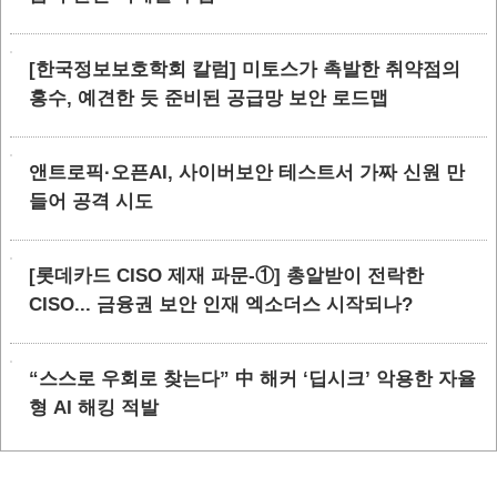
[한국정보보호학회 칼럼] 미토스가 촉발한 취약점의
홍수, 예견한 듯 준비된 공급망 보안 로드맵
앤트로픽·오픈AI, 사이버보안 테스트서 가짜 신원 만
들어 공격 시도
[롯데카드 CISO 제재 파문-①] 총알받이 전락한
CISO... 금융권 보안 인재 엑소더스 시작되나?
“스스로 우회로 찾는다” 中 해커 ‘딥시크’ 악용한 자율
형 AI 해킹 적발