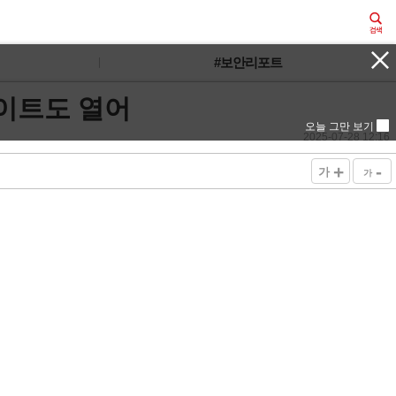
#보안리포트
사이트도 열어
오늘 그만 보기
2025-07-28 12:16
+
-
가
가