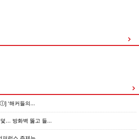
ⓛ] ‘해커들의...
덫… 방화벽 뚫고 들...
 컨퍼런스 주제는...