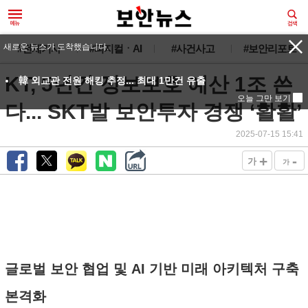
새로운 뉴스가 도착했습니다.
#전체기사
#피지컬ㆍAI
#사건사고
#보안리포트
KT, 5년간 정보보호 예산 1조 쓴
韓 외교관 전원 해킹 추정... 최대 1만건 유출
오늘 그만 보기
다... SKT발 보안투자 경쟁 ‘활활’
2025-07-15 15:41
+
-
가
가
글로벌 보안 협업 및 AI 기반 미래 아키텍처 구축
본격화