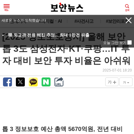
새로운 뉴스가 도착했습니다.
#전체기사
#피지컬ㆍAI
#사건사고
#보안리포트
[2025 정보보호공시] 올해 보안
韓 외교관 전원 해킹 추정... 최대 1만건 유출
오늘 그만 보기
톱 3도 삼성전자·KT·쿠팡…IT 투
자 대비 보안 투자 비율은 아쉬워
2025-07-01 18:20
+
-
가
가
톱 3 정보보호 예산 총액 5670억원, 전년 대비