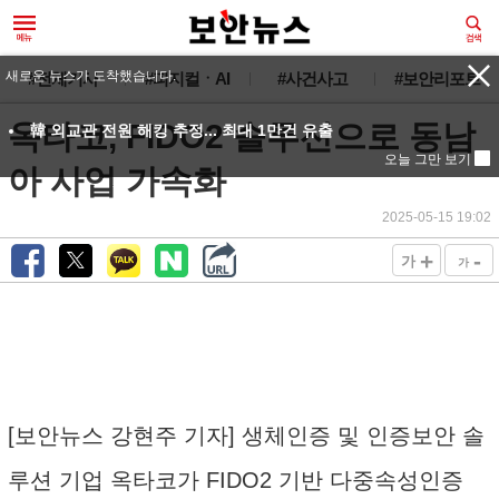
새로운 뉴스가 도착했습니다.
#전체기사
#피지컬ㆍAI
#사건사고
#보안리포트
옥타코, FIDO2 솔루션으로 동남
韓 외교관 전원 해킹 추정... 최대 1만건 유출
오늘 그만 보기
아 사업 가속화
2025-05-15 19:02
+
-
가
가
[보안뉴스 강현주 기자] 생체인증 및 인증보안 솔
루션 기업 옥타코가 FIDO2 기반 다중속성인증