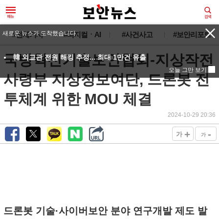
새로운 뉴스가 도착했습니다.
#전체기사
#피지컬ㆍAI
#사건사고
#보안리포트
국방혁신기술보안협회-지상작전
韓 외교관 전원 해킹 추정... 최대 1만건 유출
오늘 그만 보기
사령부 지상정보여단, 드론봇 전
투체계 위한 MOU 체결
2024-10-29 20:36
+
-
가
가
드론봇 기술·사이버보안 분야 연구개발 제도 발