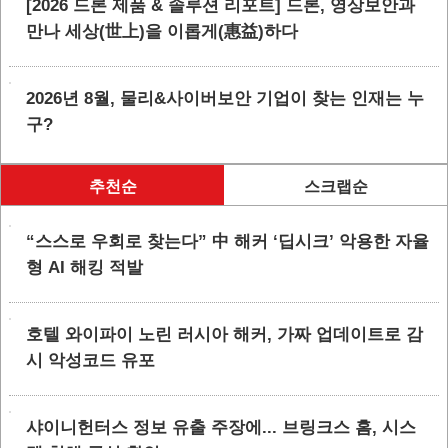
[2026 드론 제품 & 솔루션 리포트] 드론, 영상보안과
만나 세상(世上)을 이롭게(惠益)하다
2026년 8월, 물리&사이버보안 기업이 찾는 인재는 누
구?
추천순
스크랩순
“스스로 우회로 찾는다” 中 해커 ‘딥시크’ 악용한 자율
형 AI 해킹 적발
호텔 와이파이 노린 러시아 해커, 가짜 업데이트로 감
시 악성코드 유포
샤이니헌터스 정보 유출 주장에... 브링크스 홈, 시스