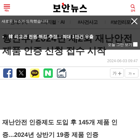
새로운 뉴스가 도착했습니다.
#전체기사
#피지컬ㆍAI
#사건사고
#보안리포트
행안부, 2024년 제2회 재난안전
韓 외교관 전원 해킹 추정... 최대 1만건 유출
오늘 그만 보기
제품 인증 신청 접수 시작
2024-06-03 09:47
+
-
가
가
재난안전 인증제도 도입 후 145개 제품 인
증...2024년 상반기 19종 제품 인증