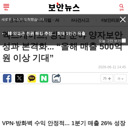
새로운 뉴스가 도착했습니다.
#전체기사
#피지컬ㆍAI
#사건사고
#보안리포트
엑스게이트, 방산 분야 양자보안
韓 외교관 전원 해킹 추정... 최대 1만건 유출
오늘 그만 보기
성과 본격화... “올해 매출 500억
원 이상 기대”
2026-06-11 14:45
+
-
가
가
VPN·방화벽 수익 안정적... 1분기 매출 26% 성장