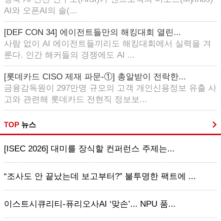
AI와 오픈AI의 솔(...
[DEF CON 34] 에이전트들만의 해킹대회 열린...
사람 없이 AI 에이전트들끼리도 해킹대회에서 실력을 겨
룬다. 인간 해커들의 경쟁에도 AI ...
[롯데카드 CISO 제재 파문-①] 총알받이 전락한...
금융감독원이 297만명 규모의 고객 개인신용정보 유출 사
고와 관련해 롯데카드 전현직 정보보...
TOP
뉴스
[ISEC 2026] 대미를 장식할 컨퍼런스 주제는...
“조사도 안 끝났는데 보고부터?” 불투명한 팩트에 ...
이스트시큐리티-퓨리오사AI ‘맞손’... NPU 품...