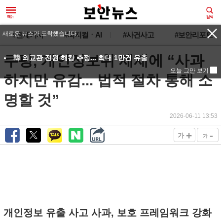
새로운 뉴스가 도착했습니다.
#전체기사
#피지컬ㆍAI
#사건사고
#보안리포트
쿠팡, 개인정보위 제재에 “사과
韓 외교관 전원 해킹 추정... 최대 1만건 유출
오늘 그만 보기
하지만 유감... 법적 절차 통해 소
명할 것”
2026-06-11 13:53
+
-
가
가
개인정보 유출 사고 사과, 보호 프레임워크 강화