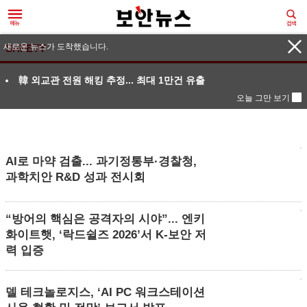
새로운 뉴스가 도착했습니다.
SAFETY
韓 외교관 전원 해킹 추정... 최대 1만건 유출
오늘 그만 보기
AI로 마약 검출... 과기정통부·경찰청,
과학치안 R&D 성과 전시회
“방어의 핵심은 공격자의 시야”... 엔키
화이트햇, ‘락드쉴즈 2026’서 K-보안 저
력 입증
델 테크놀로지스, ‘AI PC 워크스테이션