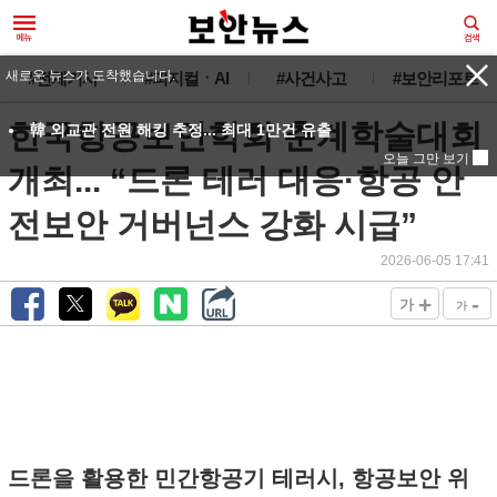
새로운 뉴스가 도착했습니다.
#전체기사
#피지컬ㆍAI
#사건사고
#보안리포트
한국항공보안학회 춘계학술대회
韓 외교관 전원 해킹 추정... 최대 1만건 유출
오늘 그만 보기
개최... “드론 테러 대응·항공 안
전보안 거버넌스 강화 시급”
2026-06-05 17:41
+
-
가
가
드론을 활용한 민간항공기 테러시, 항공보안 위