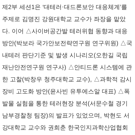
제2부 세션1은 ‘대테러·대드론보안 대응체계’를
주제로 김명진 강원대학교 교수가 좌장을 맡았
다. 이어 △사이버공간발 테러위협 동향과 대응
방안(박보라 국가안보전략연구원 연구위원) △국
내테러 판단기준 및 발생 시나리오(오한길 국립
재난안전연구원 연구사) △안티드론 시스템에 관
한 고찰(박창우 청주대학교 교수), △과학적 감시
장비 고도화 방안(윤사빈 유투에스알 대표) △폭
발물 실험을 통한 테러현장 분석(서문수철 경기
남부경찰청 팀장)의 발표가 있었으며, 박현도 서
강대학교 교수와 권희춘 한국인지과학산업협회