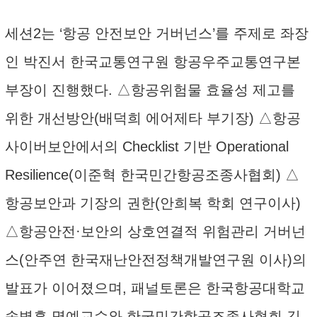
세션2는 ‘항공 안전보안 거버넌스’를 주제로 좌장
인 박진서 한국교통연구원 항공우주교통연구본
부장이 진행했다. △항공위험물 효율성 제고를
위한 개선방안(배덕희 에어제타 부기장) △항공
사이버보안에서의 Checklist 기반 Operational
Resilience(이준혁 한국민간항공조종사협회) △
항공보안과 기장의 권한(안희복 학회 연구이사)
△항공안전·보안의 상호연결적 위험관리 거버넌
스(안주연 한국재난안전정책개발연구원 이사)의
발표가 이어졌으며, 패널토론은 한국항공대학교
송병흠 명예교수와 한국민간항공조종사협회 김