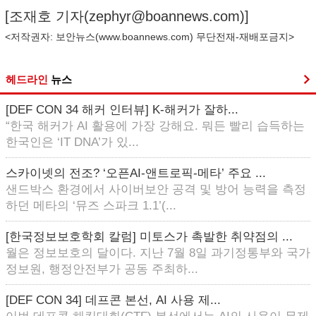
[조재호 기자(
zephyr@boannews.com
)]
<저작권자: 보안뉴스(
www.boannews.com
) 무단전재-재배포금지>
헤드라인
뉴스
[DEF CON 34 해커 인터뷰] K-해커가 잘하...
“한국 해커가 AI 활용에 가장 강해요. 뭐든 빨리 습득하는
한국인은 ‘IT DNA’가 있...
스카이넷의 전조? ‘오픈AI-앤트로픽-메타’ 주요 ...
샌드박스 환경에서 사이버보안 공격 및 방어 능력을 측정
하던 메타의 ‘뮤즈 스파크 1.1’(...
[한국정보보호학회 칼럼] 미토스가 촉발한 취약점의 ...
월은 정보보호의 달이다. 지난 7월 8일 과기정통부와 국가
정보원, 행정안전부가 공동 주최하...
[DEF CON 34] 데프콘 본선, AI 사용 제...