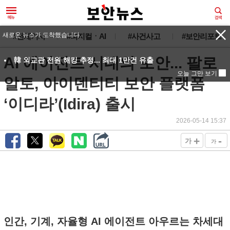
새로운 뉴스가 도착했습니다.
#전체기사
#피지컬ㆍAI
#사건사고
#보안리포트
AI 에이전트 시대의 보안... 팔로
韓 외교관 전원 해킹 추정... 최대 1만건 유출
오늘 그만 보기
알토, 아이덴티티 보안 플랫폼
‘이디라’(Idira) 출시
2026-05-14 15:37
+
-
가
가
인간, 기계, 자율형 AI 에이전트 아우르는 차세대