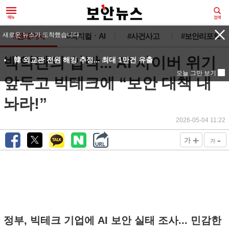
새로운 뉴스가 도착했습니다.
#전체기사
#피지컬ㆍAI
#사건사고
#보안리포트
백악관의 압박... AI 사이버 위기
韓 외교관 전원 해킹 추정... 최대 1만건 유출
오늘 그만 보기
앞두고 빅테크에 “보안 대책 내
놔라!”
2026-05-04 11:22
+
-
가
가
정부, 빅테크 기업에 AI 보안 실태 조사... 민감한