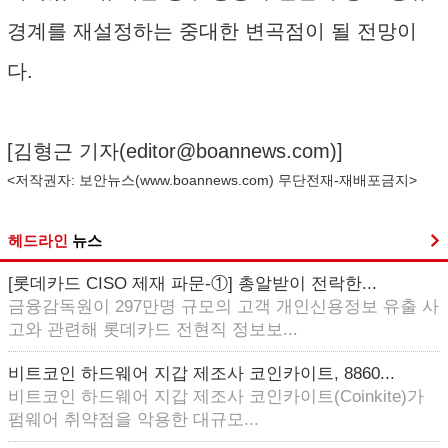
경계를 재설정하는 중대한 변곡점이 될 전망이
다.
[김형근 기자(
editor@boannews.com
)]
<저작권자: 보안뉴스(
www.boannews.com
) 무단전재-재배포금지>
헤드라인
뉴스
[롯데카드 CISO 제재 파문-①] 총알받이 전락한...
금융감독원이 297만명 규모의 고객 개인신용정보 유출 사
고와 관련해 롯데카드 전현직 정보보...
비트코인 하드웨어 지갑 제조사 코인카이트, 8860...
비트코인 하드웨어 지갑 제조사 코인카이트(Coinkite)가
펌웨어 취약점을 악용한 대규모...