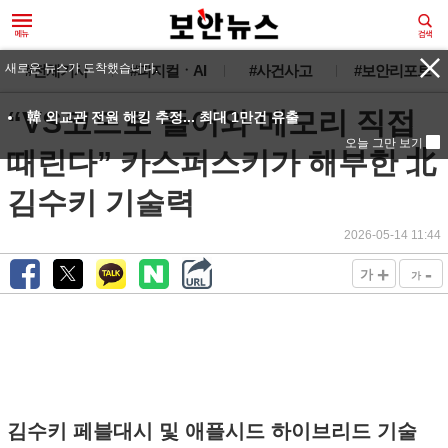
새로운 뉴스가 도착했습니다.
#전체기사
#피지컬ㆍAI
#사건사고
#보안리포트
“VS코드로 들어와 메모리 직접
韓 외교관 전원 해킹 추정... 최대 1만건 유출
오늘 그만 보기
때린다” 카스퍼스키가 해부한 北
김수키 기술력
2026-05-14 11:44
+
-
가
가
김수키 페블대시 및 애플시드 하이브리드 기술