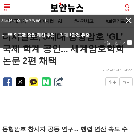
새로운 뉴스가 도착했습니다.
#전체기사
#피지컬ㆍAI
#사건사고
#보안리포트
디사일로, 5세대 동형암호 ‘GL’
韓 외교관 전원 해킹 추정... 최대 1만건 유출
오늘 그만 보기
국제 학계 공인... 세계암호학회
논문 2편 채택
2026-05-14 09:22
+
-
가
가
동형암호 창시자 공동 연구... 행렬 연산 속도 수