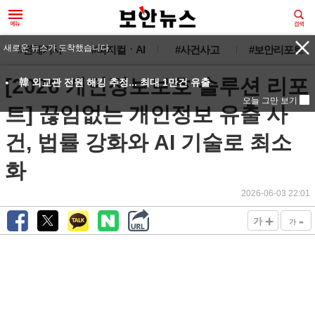
새로운 뉴스가 도착했습니다.
#전체기사
#피지컬ㆍAI
#사건사고
#보안리포트
[2026 개인정보보호 솔루션 리포
韓 외교관 전원 해킹 추정... 최대 1만건 유출
오늘 그만 보기
트] 끊임없는 개인정보 유출 사
건, 법률 강화와 AI 기술로 최소
화
2026-06-03 22:01
+
-
가
가