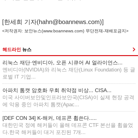
[한세희 기자(
hahn@boannews.com
)]
<저작권자: 보안뉴스(
www.boannews.com
) 무단전재-재배포금지>
헤드라인
뉴스
리눅스 재단·엔비디아, 오픈 시큐어 AI 얼라이언스...
엔비디아(NVIDIA)와 리눅스 재단(Linux Foundation) 등 글
로벌 IT 기업...
아파치 톰캣 암호화 우회 취약점 비상... CISA...
미국 사이버보안및인프라보안국(CISA)이 실제 현장 공격
에 악용 중인 아파치 톰캣(Apac...
[DEF CON 34] K-해커, 데프콘 휩쓴다.....
대한민국 정예 해커들이 올해 데프콘 CTF 본선을 휩쓸었
다.한국 해커들이 대거 포진된 7개...