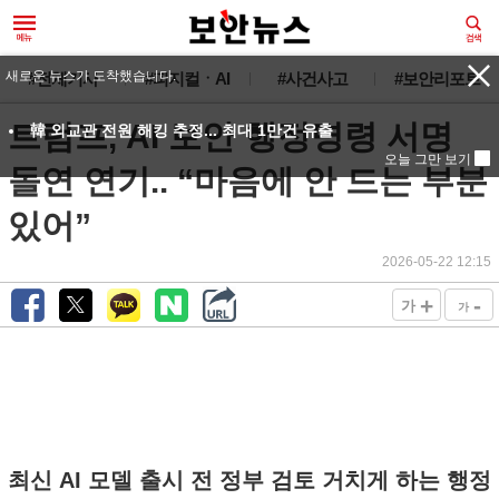
새로운 뉴스가 도착했습니다.
#전체기사
#피지컬ㆍAI
#사건사고
#보안리포트
트럼프, AI 보안 행정명령 서명
韓 외교관 전원 해킹 추정... 최대 1만건 유출
오늘 그만 보기
돌연 연기.. “마음에 안 드는 부분
있어”
2026-05-22 12:15
+
-
가
가
최신 AI 모델 출시 전 정부 검토 거치게 하는 행정