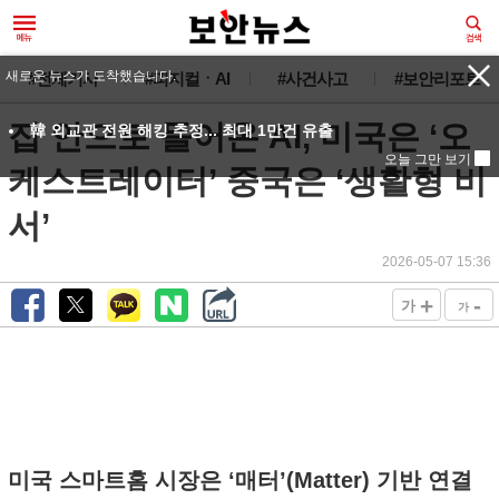
새로운 뉴스가 도착했습니다.
#전체기사
#피지컬ㆍAI
#사건사고
#보안리포트
집 안으로 들어온 AI, 미국은 ‘오
韓 외교관 전원 해킹 추정... 최대 1만건 유출
오늘 그만 보기
케스트레이터’ 중국은 ‘생활형 비
서’
2026-05-07 15:36
+
-
가
가
미국 스마트홈 시장은 ‘매터’(Matter) 기반 연결