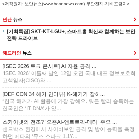
<저작권자: 보안뉴스(
www.boannews.com
) 무단전재-재배포금지>
연관
뉴스
[기획특집] SKT·KT·LGU+, 스마트홈 확산과 함께하는 보안
전략 드라이브
헤드라인
뉴스
[ISEC 2026 토크 콘서트] AI 자율 공격 ...
‘ISEC 2026’ 이틀째 날인 12일 오전 국내 대표 정보보호최
고책임자(CISO)와 ...
[DEF CON 34 해커 인터뷰] K-해커가 잘하...
“한국 해커가 AI 활용에 가장 강해요. 뭐든 빨리 습득하는
한국인은 ‘IT DNA’가 있...
스카이넷의 전조? ‘오픈AI-앤트로픽-메타’ 주요 ...
샌드박스 환경에서 사이버보안 공격 및 방어 능력을 측정
하던 메타의 ‘뮤즈 스파크 1.1’(...