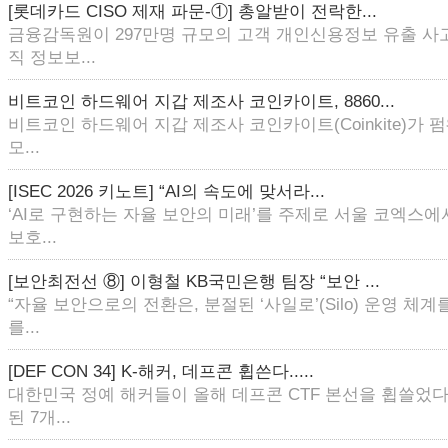
[롯데카드 CISO 제재 파문-①] 총알받이 전락한...
금융감독원이 297만명 규모의 고객 개인신용정보 유출 사
직 정보보...
비트코인 하드웨어 지갑 제조사 코인카이트, 8860...
비트코인 하드웨어 지갑 제조사 코인카이트(Coinkite)가
모...
[ISEC 2026 키노트] “AI의 속도에 맞서라...
‘AI로 구현하는 자율 보안의 미래’를 주제로 서울 코엑스에
보호...
[보안최전선 ⑧] 이형철 KB국민은행 팀장 “보안 ...
“자율 보안으로의 전환은, 분절된 ‘사일로’(Silo) 운영 체
를...
[DEF CON 34] K-해커, 데프콘 휩쓴다.....
대한민국 정예 해커들이 올해 데프콘 CTF 본선을 휩쓸었다
된 7개...