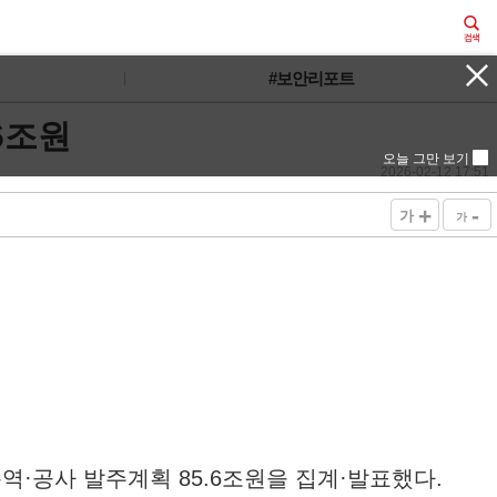
#보안리포트
.6조원
오늘 그만 보기
2026-02-12 17:51
+
-
가
가
용역·공사 발주계획 85.6조원을 집계·발표했다.