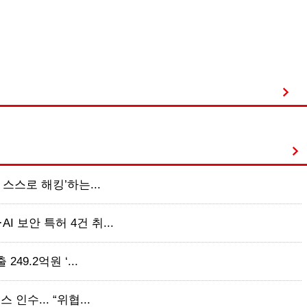
 스스로 해킹’하는...
 보안 특허 4건 취...
49.2억원 ‘...
인수... “위협...