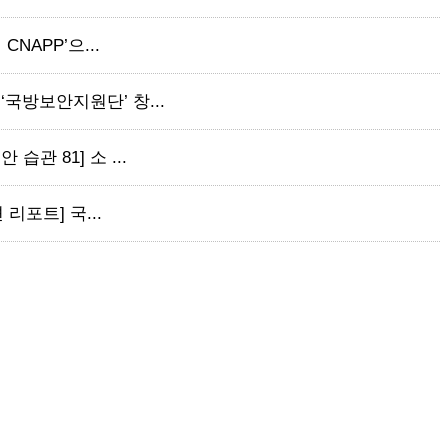
CNAPP’으...
‘국방보안지원단’ 창...
습관 81] 소 ...
 리포트] 국...