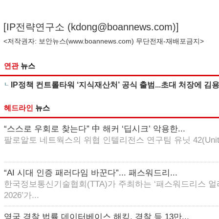
[IP전략연구소 (
kdong@boannews.com
)]
<저작권자: 보안뉴스(
www.boannews.com
) 무단전재-재배포금지>
연관
뉴스
IP정책 컨트롤타워 ‘지식재산처’ 공식 출범...초대 처장에 김
헤드라인
뉴스
“스스로 우회로 찾는다” 中 해커 ‘딥시크’ 악용한...
팔로알토 네트웍스의 위협 인텔리전스 연구팀 유닛 42(Unit 4
“AI 시대 인증 패러다임 바꾼다”... 패스워드리...
한국정보통신기술협회(TTA)가 주최하는 ‘패스워드리스 
2026’가...
영국 경찰 법률 데이터베이스 해킹, 경찰 등 13만...