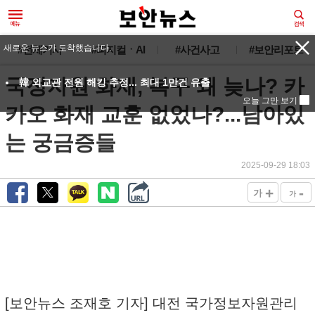
새로운 뉴스가 도착했습니다.
#전체기사
#피지컬ㆍAI
#사건사고
#보안리포트
국정자원 화재, 복구 왜 늦나? 카
韓 외교관 전원 해킹 추정... 최대 1만건 유출
오늘 그만 보기
카오 화재 교훈 없었나?...남아있
는 궁금증들
2025-09-29 18:03
+
-
가
가
[보안뉴스 조재호 기자] 대전 국가정보자원관리