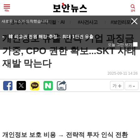
새로운 뉴스가 도착했습니다.
#전체기사
#피지컬ㆍAI
#사건사고
#보안리포트
개인정보 유출 반복 기업 과징금
韓 외교관 전원 해킹 추정... 최대 1만건 유출
오늘 그만 보기
가중, CPO 권한 확보...SKT 사태
재발 막는다
2025-09-11 14:26
+
-
가
가
개인정보 보호 비용 → 전략적 투자 인식 전환