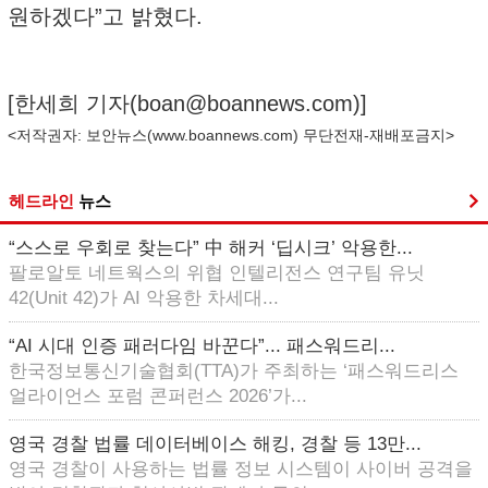
원하겠다”고 밝혔다.
[한세희 기자(
boan@boannews.com
)]
<저작권자: 보안뉴스(
www.boannews.com
) 무단전재-재배포금지>
헤드라인
뉴스
“스스로 우회로 찾는다” 中 해커 ‘딥시크’ 악용한...
팔로알토 네트웍스의 위협 인텔리전스 연구팀 유닛
42(Unit 42)가 AI 악용한 차세대...
“AI 시대 인증 패러다임 바꾼다”... 패스워드리...
한국정보통신기술협회(TTA)가 주최하는 ‘패스워드리스
얼라이언스 포럼 콘퍼런스 2026’가...
영국 경찰 법률 데이터베이스 해킹, 경찰 등 13만...
영국 경찰이 사용하는 법률 정보 시스템이 사이버 공격을