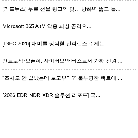
[카드뉴스] 무료 선물 링크의 덫… 방화벽 뚫고 들...
Microsoft 365 AitM 악용 피싱 공격으...
[ISEC 2026] 대미를 장식할 컨퍼런스 주제는...
앤트로픽·오픈AI, 사이버보안 테스트서 가짜 신원 ...
“조사도 안 끝났는데 보고부터?” 불투명한 팩트에 ...
[2026 EDR·NDR·XDR 솔루션 리포트] 국...