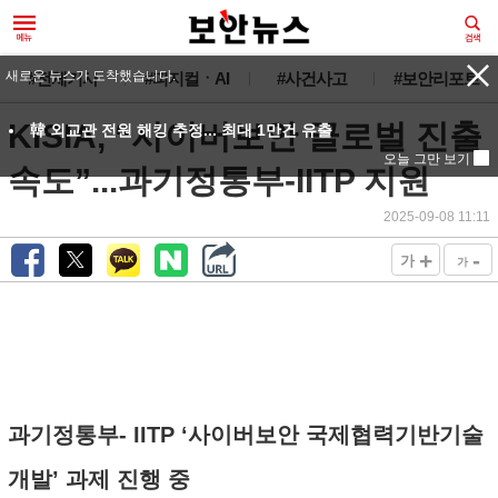
새로운 뉴스가 도착했습니다.
#전체기사
#피지컬ㆍAI
#사건사고
#보안리포트
KISIA, “사이버보안 글로벌 진출
韓 외교관 전원 해킹 추정... 최대 1만건 유출
오늘 그만 보기
속도”...과기정통부-IITP 지원
2025-09-08 11:11
+
-
가
가
과기정통부- IITP ‘사이버보안 국제협력기반기술
개발’ 과제 진행 중