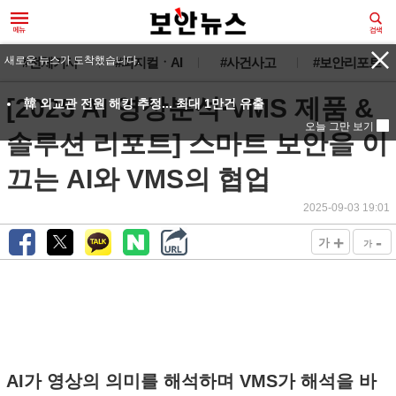
새로운 뉴스가 도착했습니다.
#전체기사
#피지컬ㆍAI
#사건사고
#보안리포트
[2025 AI 영상분석·VMS 제품 &
韓 외교관 전원 해킹 추정... 최대 1만건 유출
오늘 그만 보기
솔루션 리포트] 스마트 보안을 이
끄는 AI와 VMS의 협업
2025-09-03 19:01
+
-
가
가
AI가 영상의 의미를 해석하며 VMS가 해석을 바