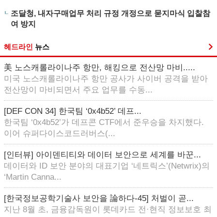
조달청, 내자구매업무 처리 규정 개정으로 묻지마식 입찰참
여 방지
헤드라인
뉴스
美 노스캐롤라이나주 항만, 해킹으로 전산망 마비.....
미국 노스캐롤라이나주 항만 공사가 사이버 공격을 받아
전산망이 마비되면서 주요 업무를 수동...
[DEF CON 34] 한국팀 ‘0x4b52’ 데프...
한국팀 ‘0x4b52’가 데프콘 CTF에서 준우승을 차지했다.
이어 슈퍼다이스코드러버스(...
[인터뷰] 아이덴티티와 데이터 보안으로 세계를 바꾼...
데이터와 ID 보안 분야의 대표기업 ‘네트릭스’(Netwrix)의
‘Martin Canna...
[한국정보공학기술사 보안을 論하다-45] 처벌이 곧...
지난 8월 초, 금융감독원이 롯데카드 전·현직 정보보호 최