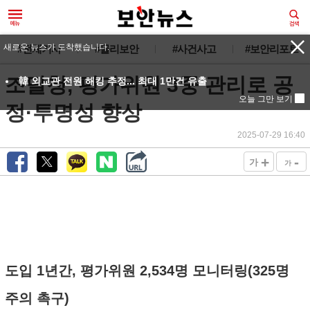
새로운 뉴스가 도착했습니다.
#전체기사
#물리보안
#사건사고
#보안리포트
조달청, 평가위원 3중 관리로 공
韓 외교관 전원 해킹 추정... 최대 1만건 유출
오늘 그만 보기
정·투명성 향상
2025-07-29 16:40
+
-
가
가
도입 1년간, 평가위원 2,534명 모니터링(325명
주의 촉구)