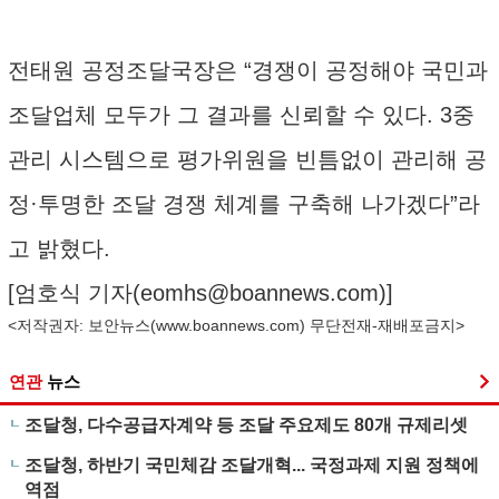
전태원 공정조달국장은 “경쟁이 공정해야 국민과
조달업체 모두가 그 결과를 신뢰할 수 있다. 3중
관리 시스템으로 평가위원을 빈틈없이 관리해 공
정·투명한 조달 경쟁 체계를 구축해 나가겠다”라
고 밝혔다.
[엄호식 기자(
eomhs@boannews.com
)]
<저작권자: 보안뉴스(
www.boannews.com
) 무단전재-재배포금지>
연관
뉴스
조달청, 다수공급자계약 등 조달 주요제도 80개 규제리셋
조달청, 하반기 국민체감 조달개혁... 국정과제 지원 정책에
역점