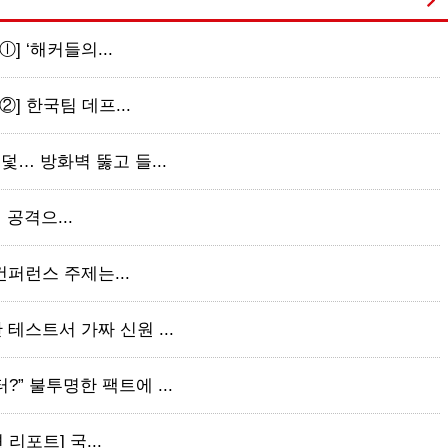
ⓛ] ‘해커들의...
②] 한국팀 데프...
덫… 방화벽 뚫고 들...
싱 공격으...
 컨퍼런스 주제는...
테스트서 가짜 신원 ...
” 불투명한 팩트에 ...
 리포트] 국...