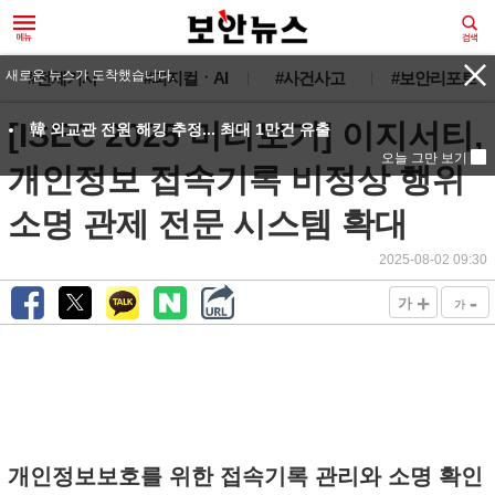
새로운 뉴스가 도착했습니다.
#전체기사
#피지컬ㆍAI
#사건사고
#보안리포트
[ISEC 2025 미리보기] 이지서티,
韓 외교관 전원 해킹 추정... 최대 1만건 유출
오늘 그만 보기
개인정보 접속기록 비정상 행위
소명 관제 전문 시스템 확대
2025-08-02 09:30
+
-
가
가
개인정보보호를 위한 접속기록 관리와 소명 확인