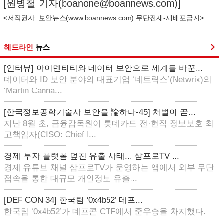
[원병철 기자(
boanone@boannews.com
)]
<저작권자: 보안뉴스(
www.boannews.com
) 무단전재-재배포금지>
헤드라인
뉴스
[인터뷰] 아이덴티티와 데이터 보안으로 세계를 바꾼...
데이터와 ID 보안 분야의 대표기업 ‘네트릭스’(Netwrix)의
‘Martin Canna...
[한국정보공학기술사 보안을 論하다-45] 처벌이 곧...
지난 8월 초, 금융감독원이 롯데카드 전·현직 정보보호 최
고책임자(CISO: Chief I...
경제·투자 플랫폼 덮친 유출 사태... 삼프로TV ...
경제 유튜브 채널 삼프로TV가 운영하는 앱에서 외부 무단
접속을 통한 대규모 개인정보 유출...
[DEF CON 34] 한국팀 ‘0x4b52’ 데프...
한국팀 ‘0x4b52’가 데프콘 CTF에서 준우승을 차지했다.