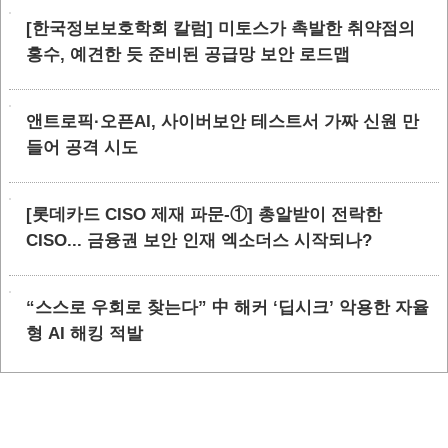
[한국정보보호학회 칼럼] 미토스가 촉발한 취약점의
홍수, 예견한 듯 준비된 공급망 보안 로드맵
앤트로픽·오픈AI, 사이버보안 테스트서 가짜 신원 만
들어 공격 시도
[롯데카드 CISO 제재 파문-①] 총알받이 전락한
CISO... 금융권 보안 인재 엑소더스 시작되나?
“스스로 우회로 찾는다” 中 해커 ‘딥시크’ 악용한 자율
형 AI 해킹 적발