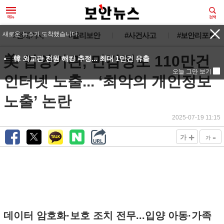
새로운 뉴스가 도착했습니다.
#전체기사
#물리보안
#사건사고
#보안리포트
美 입양기관, 민감정보 110만건
韓 외교관 전원 해킹 추정... 최대 1만건 유출
오늘 그만 보기
인터넷 노출... ‘최악의 개인정보
노출’ 논란
2025-07-19 11:15
+
-
가
가
데이터 암호화·보호 조치 전무...입양 아동·가족