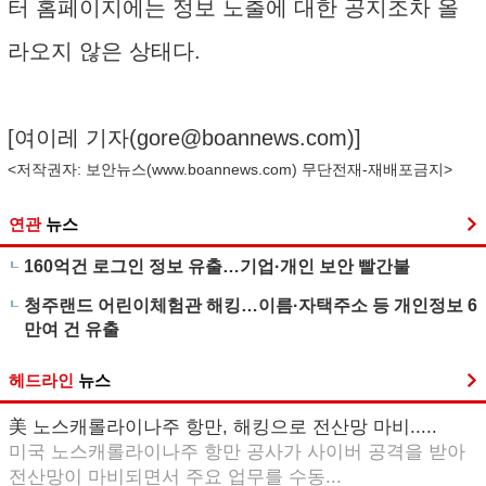
터 홈페이지에는 정보 노출에 대한 공지조차 올
라오지 않은 상태다.
[여이레 기자(
gore@boannews.com
)]
<저작권자: 보안뉴스(
www.boannews.com
) 무단전재-재배포금지>
연관
뉴스
160억건 로그인 정보 유출…기업·개인 보안 빨간불
청주랜드 어린이체험관 해킹…이름·자택주소 등 개인정보 6
만여 건 유출
헤드라인
뉴스
美 노스캐롤라이나주 항만, 해킹으로 전산망 마비.....
미국 노스캐롤라이나주 항만 공사가 사이버 공격을 받아
전산망이 마비되면서 주요 업무를 수동...