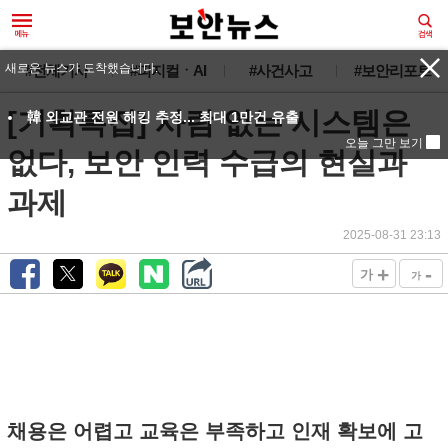
#전체기사
#피지컬ㆍAI
#사건사고
#보안리포트
[기획특집] 사람 없는 시스템은
없다, 보안 인력 수급의 현실과
과제
2025-08-31 23:13
+
-
가
가
채용은 어렵고 교육은 부족하고 인재 확보에 고