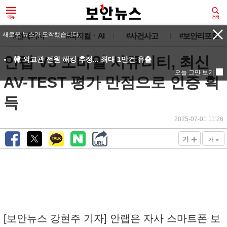
새로운 뉴스가 도착했습니다.
#전체기사
#피지컬ㆍAI
#사건사고
#보안리포트
안랩 V3 모바일 시큐리티, 최신
韓 외교관 전원 해킹 추정... 최대 1만건 유출
오늘 그만 보기
AV-TEST 평가 만점으로 인증 획
득
2025-07-01 11:26
+
-
가
가
[보안뉴스 강현주 기자] 안랩은 자사 스마트폰 보