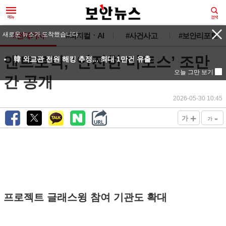
새로운 뉴스가 도착했습니다.
#전체기사
#피지컬ㆍAI
#사건사고
#보안리포트
앤트로픽, ‘안전한 미토스’ 조만
韓 외교관 전원 해킹 추정... 최대 1만건 유출
오늘 그만 보기
간 공개
2026-05-30 10:45
+
-
가
가
프로젝트 글래스윙 참여 기관도 확대