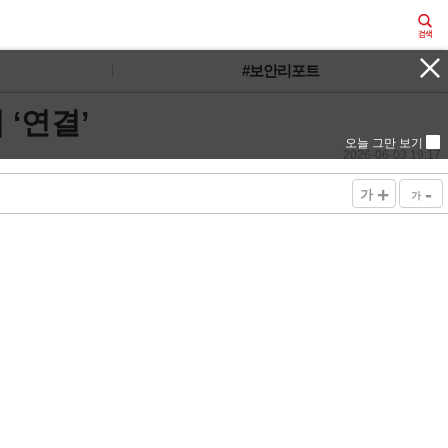
#보안리포트
 ‘연결’
오늘 그만 보기
2026-06-03 19:17
+
-
가
가