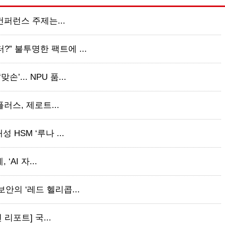
 컨퍼런스 주제는...
” 불투명한 팩트에 ...
... NPU 품...
플러스, 제로트...
 HSM ‘루나 ...
‘AI 자...
보안의 ‘레드 헬리콥...
 리포트] 국...