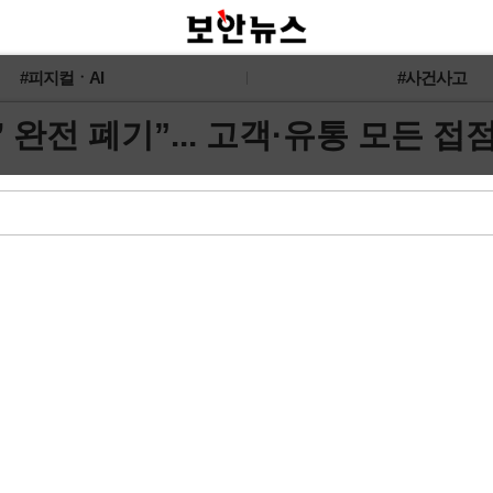
#피지컬ㆍAI
#사건사고
완전 폐기”... 고객·유통 모든 접점