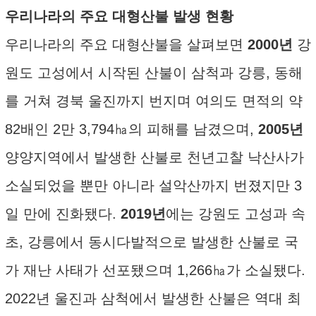
우리나라의 주요 대형산불 발생 현황
우리나라의 주요 대형산불을 살펴보면
2000년
강
원도 고성에서 시작된 산불이 삼척과 강릉, 동해
를 거쳐 경북 울진까지 번지며 여의도 면적의 약
82배인 2만 3,794㏊의 피해를 남겼으며,
2005년
양양지역에서 발생한 산불로 천년고찰 낙산사가
소실되었을 뿐만 아니라 설악산까지 번졌지만 3
일 만에 진화됐다.
2019년
에는 강원도 고성과 속
초, 강릉에서 동시다발적으로 발생한 산불로 국
가 재난 사태가 선포됐으며 1,266㏊가 소실됐다.
2022년 울진과 삼척에서 발생한 산불은 역대 최