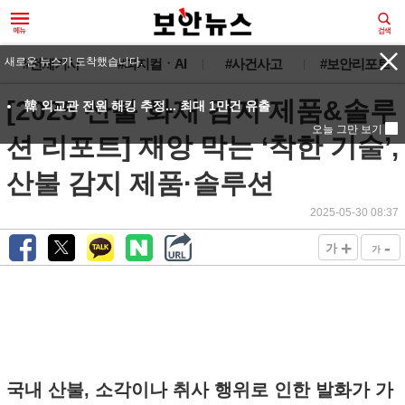
새로운 뉴스가 도착했습니다.
#전체기사
#피지컬ㆍAI
#사건사고
#보안리포트
[2025 산불 화재 감지 제품&솔루
韓 외교관 전원 해킹 추정... 최대 1만건 유출
오늘 그만 보기
션 리포트] 재앙 막는 ‘착한 기술’,
산불 감지 제품·솔루션
2025-05-30 08:37
+
-
가
가
국내 산불, 소각이나 취사 행위로 인한 발화가 가