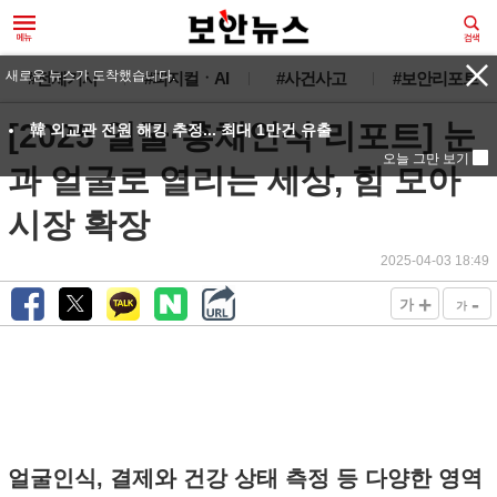
새로운 뉴스가 도착했습니다.
#전체기사
#피지컬ㆍAI
#사건사고
#보안리포트
[2025 얼굴·홍채인식 리포트] 눈
韓 외교관 전원 해킹 추정... 최대 1만건 유출
오늘 그만 보기
과 얼굴로 열리는 세상, 힘 모아
시장 확장
2025-04-03 18:49
+
-
가
가
얼굴인식, 결제와 건강 상태 측정 등 다양한 영역