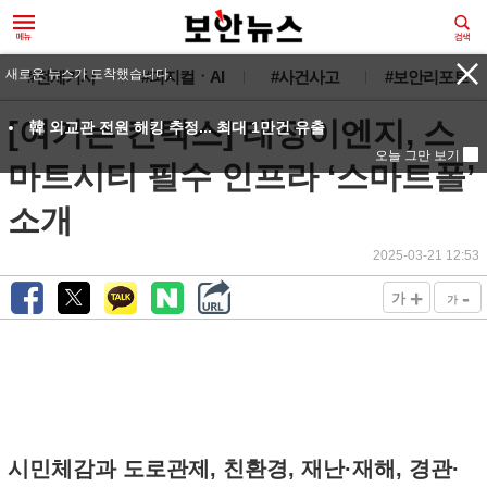
새로운 뉴스가 도착했습니다.
#전체기사
#피지컬ㆍAI
#사건사고
#보안리포트
[여기는 킨텍스] 태정이엔지, 스
韓 외교관 전원 해킹 추정... 최대 1만건 유출
오늘 그만 보기
마트시티 필수 인프라 ‘스마트폴’
소개
2025-03-21 12:53
+
-
가
가
시민체감과 도로관제, 친환경, 재난·재해, 경관·