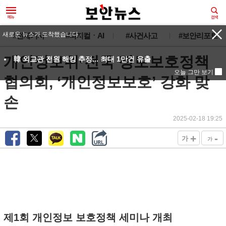
새로운 뉴스가 도착했습니다.
#전체기사
#피지컬ㆍAI
#사건사고
#보안리포트
개인정보위·전국 정보보호정책
韓 외교관 전원 해킹 추정... 최대 1만건 유출
오늘 그만 보기
협의회, ‘개인정보보호’ 강화 맞
손
2025-02-18 19:25
+
-
가
가
제1회 개인정보 보호정책 세미나 개최