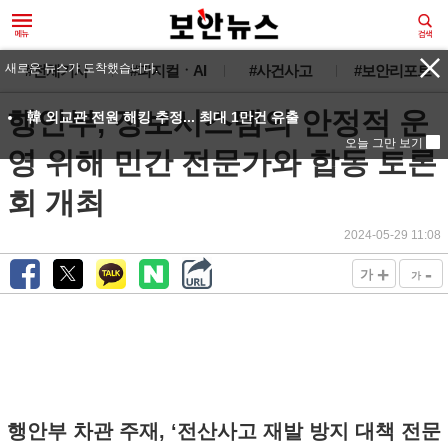
새로운 뉴스가 도착했습니다.
#전체기사
#피지컬ㆍAI
#사건사고
#보안리포트
행안부, 정보시스템의 안정적 운
韓 외교관 전원 해킹 추정... 최대 1만건 유출
오늘 그만 보기
영 위해 민간 전문가와 합동 토론
회 개최
2024-05-29 11:08
+
-
가
가
행안부 차관 주재, ‘전산사고 재발 방지 대책 전문