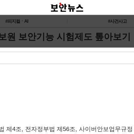
#피지컬ㆍAI
#사건사고
정보원 보안기능 시험제도 톺아보기
 제4조, 전자정부법 제56조, 사이버안보업무규정 